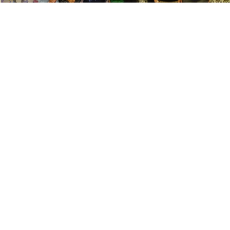
Café restaurant De Witte Leeuw
Flex First Holding BV uit Best
Rijp BV uit Geertruidenberg